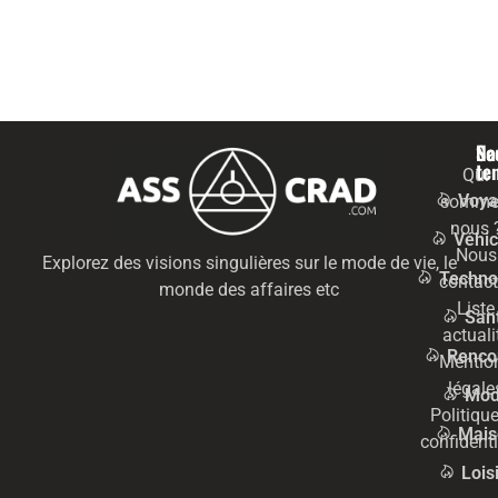
Na
Se
te
Qui
Voya
somme
nous 
Véhic
Nous
Explorez des visions singulières sur le mode de vie, le
Techno
contact
monde des affaires etc
Liste
San
actuali
Renco
Mentio
légale
Mo
Politiqu
Mais
confidenti
Lois