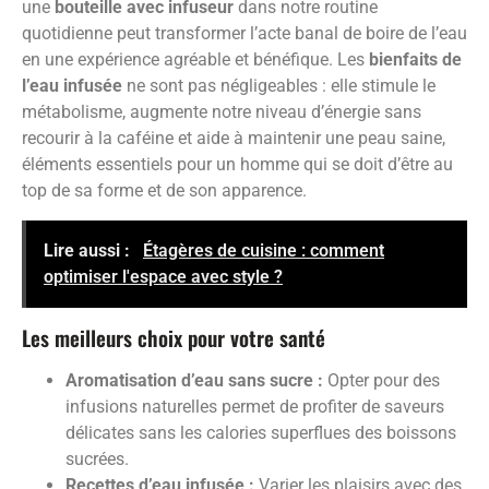
une
bouteille avec infuseur
dans notre routine
quotidienne peut transformer l’acte banal de boire de l’eau
en une expérience agréable et bénéfique. Les
bienfaits de
l’eau infusée
ne sont pas négligeables : elle stimule le
métabolisme, augmente notre niveau d’énergie sans
recourir à la caféine et aide à maintenir une peau saine,
éléments essentiels pour un homme qui se doit d’être au
top de sa forme et de son apparence.
Lire aussi :
Étagères de cuisine : comment
optimiser l'espace avec style ?
Les meilleurs choix pour votre santé
Aromatisation d’eau sans sucre :
Opter pour des
infusions naturelles permet de profiter de saveurs
délicates sans les calories superflues des boissons
sucrées.
Recettes d’eau infusée :
Varier les plaisirs avec des