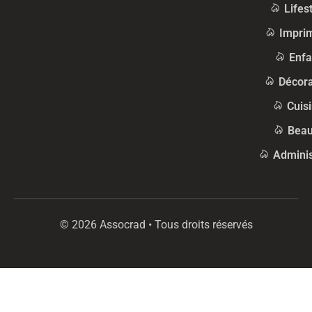
Lifes
Impri
Enfa
Décora
Cuis
Beau
Adminis
© 2026 Assocrad • Tous droits réservés