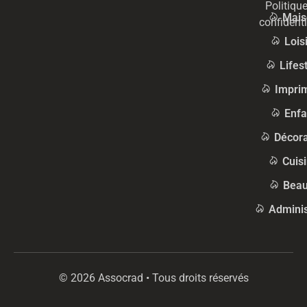
Politiqu
Mais
confidenti
Lois
Lifes
Impri
Enfa
Décora
Cuis
Beau
Adminis
© 2026 Assocrad • Tous droits réservés