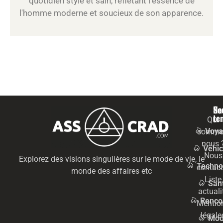
quotidien stylé et sain, reflétant l'essence de
l'homme moderne et soucieux de son apparence.
Na
Se
te
Qui
Voya
somme
nous 
Véhic
Nous
Explorez des visions singulières sur le mode de vie, le
Techno
contact
monde des affaires etc
Liste
San
actuali
Renco
Mentio
légale
Mo