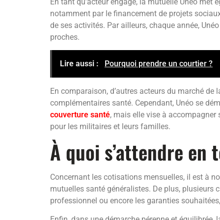
En tant qu’acteur engagé, la mutuelle Unéo met ég
notamment par le financement de projets sociaux 
de ses activités. Par ailleurs, chaque année, Unéo
proches.
Lire aussi :
Pourquoi prendre un courtier ?
En comparaison, d’autres acteurs du marché de 
complémentaires santé. Cependant, Unéo se démarqu
couverture santé
, mais elle vise à accompagner s
pour les militaires et leurs familles.
À quoi s’attendre en t
Concernant les cotisations mensuelles, il est à no
mutuelles santé généralistes. De plus, plusieurs cri
professionnel ou encore les garanties souhaitées,
Enfin, dans une démarche pérenne et équilibrée, l