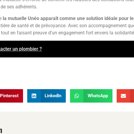
de ses adhérents.
ue
la mutuelle Unéo apparaît comme une solution idéale pour les 
atière de santé et de prévoyance. Avec son accompagnement quot
 tout en faisant preuve d’un engagement fort envers la solidarit
tacter un plombier ?
Pinterest
LinkedIn
WhatsApp
n