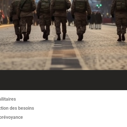
litaires
ction des besoins
 prévoyance