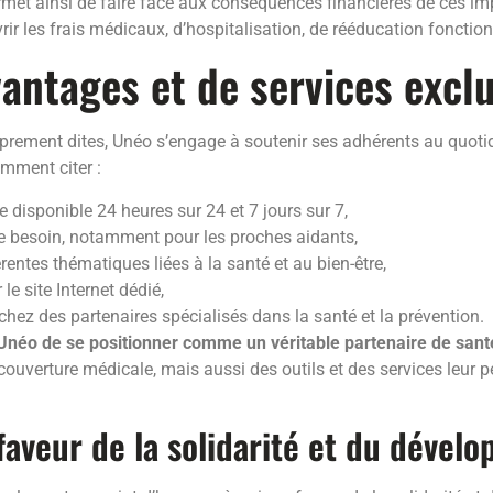
permet ainsi de faire face aux conséquences financières de ces im
 les frais médicaux, d’hospitalisation, de rééducation fonctionne
vantages et de services exclu
prement dites, Unéo s’engage à soutenir ses adhérents au quotid
amment citer :
 disponible 24 heures sur 24 et 7 jours sur 7,
de besoin, notamment pour les proches aidants,
entes thématiques liées à la santé et au bien-être,
e site Internet dédié,
chez des partenaires spécialisés dans la santé et la prévention.
Unéo de se positionner comme un véritable partenaire de sant
ouverture médicale, mais aussi des outils et des services leur p
aveur de la solidarité et du dével