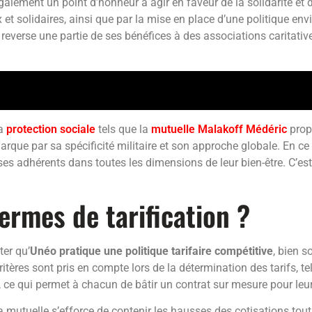
alement un point d’honneur à agir en faveur de la solidarité et
et solidaires, ainsi que par la mise en place d’une politique e
 reverse une partie de ses bénéfices à des associations caritative
la
protection sociale
tels que la
mutuelle Malakoff Médéric
prop
e par sa spécificité militaire et son approche globale. En ce s
es adhérents dans toutes les dimensions de leur bien-être. C’est c
ermes de tarification ?
ter qu’
Unéo pratique une politique tarifaire compétitive
, bien 
tères sont pris en compte lors de la détermination des tarifs, tels
 ce qui permet à chacun de bâtir un contrat sur mesure pour leur
a mutuelle s’efforce de contenir les hausses des cotisations tou